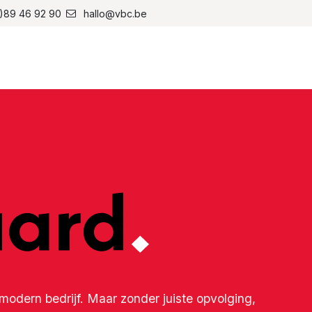
)89 46 92 90
hallo@vbc.be
Home
Over ons
Websh
modern bedrijf. Maar zonder juiste opvolging,