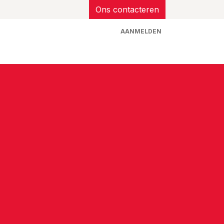
Ons contacteren
AANMELDEN
op
Helpdesk
Blog
Vacatures
Contact