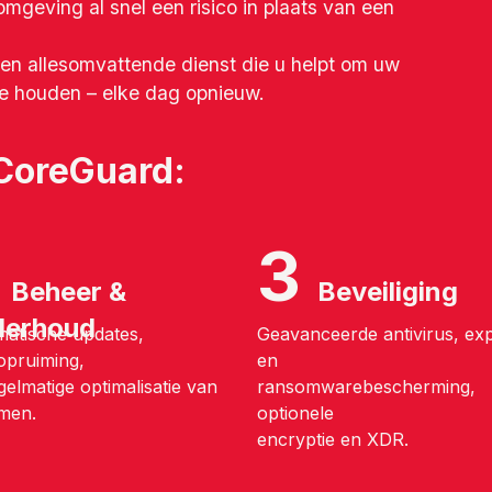
gevin​g al snel een risico in plaats van een
n allesomvattende dienst die u helpt om uw
 te houden – elke dag opnieuw.
 CoreGuard:
​
3
Beheer &
Beveiliging
erhoud
atische updates,
Geavanceerde antivirus, expl
fopruiming,
en
gelmatige optimalisatie van
ransomwarebescherming,
men.
optionele
encryptie en XDR.