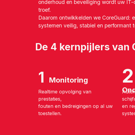
onderhoud en beveiliging wordt uw IT-om
troef.
Daarom ontwikkelden we CoreGuard: ee
systemen veilig, stabiel en performant
De 4 kernpijlers van
2 
1
Monitoring
Ond
Realtime opvolging van
Autom
prestaties,
schij
fouten en bedreigingen op al uw
en re
toestellen.
syste